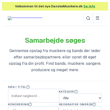
Velkommen til det nye DanskeMusikere.dk
Se info
☰
Samarbejde søges
Gennemse opslag fra musikere og bands der leder
efter samarbejdspartnere, eller opret dit eget
opslag fra din profil. Find bands, musikere, sangere,
producere og meget mere.
SØG I TITEL
?
KATEGORI
?
HONORERING
GEOGRAFISK OMRÅDE
?
?