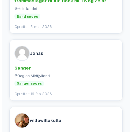
trommeslager til Alt. Rock ml. 18 og 25 år
Hele landet
Band søges
Oprettet:
3. mar. 2026
Jonas
Sanger
Region Midtjylland
Sanger søges
Oprettet:
16. feb. 2026
willawillakulla