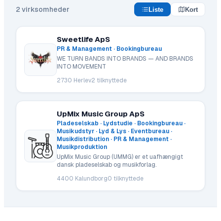
2
virksomheder
Liste
Kort
Sweetlife ApS
PR & Management · Bookingbureau
WE TURN BANDS INTO BRANDS — AND BRANDS
INTO MOVEMENT
2730 Herlev
2
tilknyttede
UpMix Music Group ApS
Pladeselskab · Lydstudie · Bookingbureau ·
Musikudstyr · Lyd & Lys · Eventbureau ·
Musikdistribution · PR & Management ·
Musikproduktion
UpMix Music Group (UMMG) er et uafhængigt
dansk pladeselskab og musikforlag.
4400 Kalundborg
0
tilknyttede