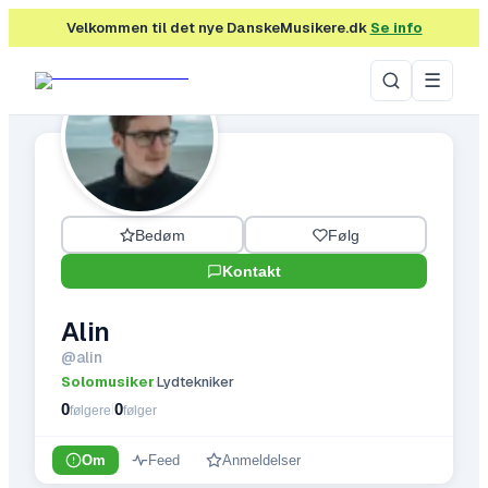
Velkommen til det nye DanskeMusikere.dk
Se info
☰
Bedøm
Følg
Kontakt
Alin
@
alin
Solomusiker
Lydtekniker
·
0
0
|
følgere
følger
Om
Feed
Anmeldelser