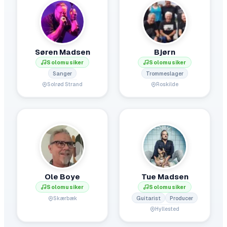
Søren Madsen
Bjørn
Solomusiker
Solomusiker
Sanger
Trommeslager
Solrød Strand
Roskilde
Ole Boye
Tue Madsen
Solomusiker
Solomusiker
Guitarist
Producer
Skærbæk
Hyllested