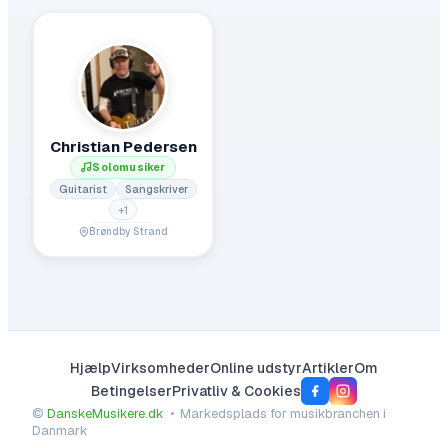
Christian Pedersen
Solomusiker
Guitarist
Sangskriver
+
1
Brøndby Strand
Hjælp
Virksomheder
Online udstyr
Artikler
Om
Betingelser
Privatliv & Cookies
©
DanskeMusikere.dk
• Markedsplads for musikbranchen i
Danmark