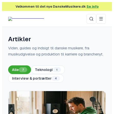
Velkommen til det nye DanskeMusikere.dk
Se info
☰
Artikler
Viden, guides og indsigt til danske musikere, fra
musikudgivelse og produktion til karriere og branchenyt.
Alle
Teknologi
7
1
Interview & portrætter
4