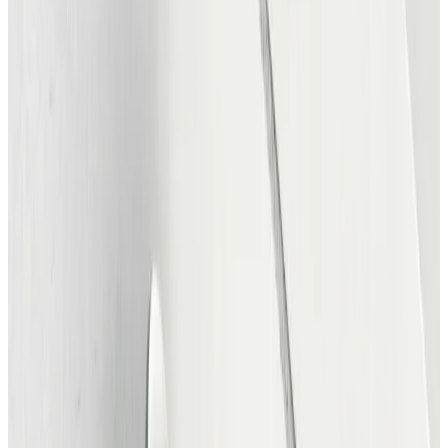
Musiker marketing
Link in Bio, nyheder, koncerter, booking
og mere til at promovere dig og din musik.
Platformen
Her finder du bl.a.
Et udsnit af de musikere og bands der allerede er på
platformen. Klik på en profil for at se mere.
Toke Glæsel
Solomusiker
ELECTRIC AVENUE
Musikgruppe