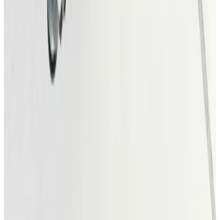
musikproduktion
Find og tilbyd hjælp til musikproduktion, uanset om du
søger en producer, lydtekniker, sangskriver, beatmaker
eller sessionmusiker til dit næste projekt. På
DanskeMusikere.dk kan du filtrere efter kategori,
makspris og landsdel og få overblik over relevante
udbydere i hele landet. Se profileerne, læs anmeldelser og
tag direkte kontakt, så I kan aftale samarbejdet og bringe
din musik videre.
Find hjælp til musikproduktion
Køb og salg af brugt musikudstyr
Køb og sælg brugt musikudstyr blandt danske musikere.
På DanskeMusikere.dk kan du finde annoncer med alt fra
instrumenter og pedaler til studieudstyr og andet
musikudstyr. Du kan filtrere efter kategori, pris og
landsdel og få overblik over det brugte musikudstyr, der
er sat til salg. Har du selv musikudstyr, du ikke længere