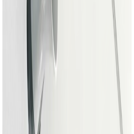
kommunikation uden bookingbureau. Filtrer efter
musiktype, prisniveau og geografi og find musikere i hele
Danmark, der er klar til at blive booket.
Book musik
Find koncerter og promover egne
Find koncerter med danske musikere over hele landet og
få overblik over, hvad der rører sig på livescenerne lige
nu. Her samler vi alt fra små intime gigs i lokalområderne
til større shows på etablerede venues, så du nemt kan
opdage nye musikoplevelser tæt på dig eller planlægge
din næste tur ud i musikken. Filtrer efter landsdel, genre
og dato og find hurtigt koncerter, der matcher din smag, fra
pop og rock til jazz, elektronisk, folk og rap, med både
etablerede navne og nye talenter.
Vis koncerter
Find og tilbyd hjælp til