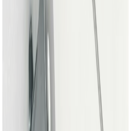
Per Mjöbäck
Solomusiker
Mika Vandborg
Solomusiker
Philip Grubbe Lin
Solomusiker
Anton Bjerg
Solomusiker
KAKA
Solomusiker