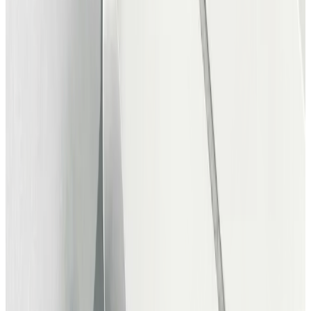
Henrik Johannessen
Solomusiker
Kristian Fogh
Solomusiker
Claus Qvist Jessen
Solomusiker
Kasper Falkenberg
Solomusiker