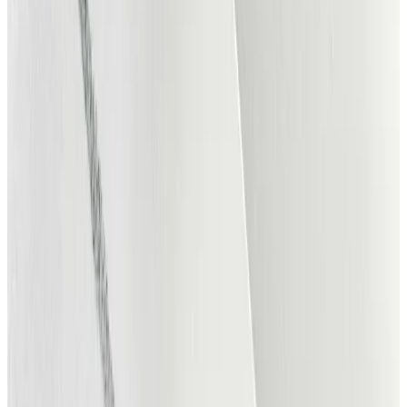
Gratis profil
Opret din egen profilside helt gratis som
Solomusiker, Musikgruppe eller Publikum.