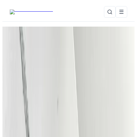
☰
Markedsplads for musikbranchen i Danmark
Find og samarbejd med
danske
musikere
Her mødes musikere og publikum omkring musiklivet i
Danmark. Koncertoplevelser bliver fundet, events bliver
til virkelighed og ny danskproduceret musik bliver til.
For musikere
For publikum