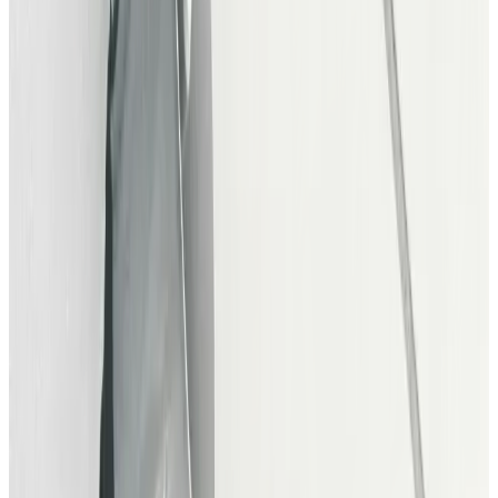
RAES
Solomusiker
Tue Madsen
Solomusiker
Aske Jacoby
Solomusiker
Book musik og bliv booket
Book musik direkte fra danske musikere til din fest,
reception, firmaevent eller koncert, nemt, gennemsigtigt
og uden mellemled. Udforsk musikernes profiler og få
indblik i deres stil, erfaring og tidligere optrædener, så du
kan finde det rette match til dit arrangement. Du tager
direkte kontakt til musikeren og aftaler detaljerne
personligt, hvilket giver fleksibilitet og klar