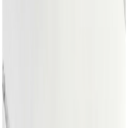
bruger, kan du oprette en annonce og sætte det til salg for
andre musikere. Kontakt og aftale foregår direkte mellem
køber og sælger.
Find brugt musikudstyr
Find samarbejde med danske
musikere
Find samarbejde med danske musikere og få overblik
over aktuelle opslag fra bands og musikere, der søger nye
medlemmer, features eller kreative samarbejdspartnere.
Uanset om du vil starte et band, finde en producer eller
indgå i et nyt projekt, kan du filtrere opslagene og se, hvad
der rører sig lige nu. Du kan også oprette dit eget opslag
og gøre opmærksom på, hvad du søger, så andre musikere
kan tage kontakt og skabe
musikerkontakt
på tværs af
branchen.
Se opslag