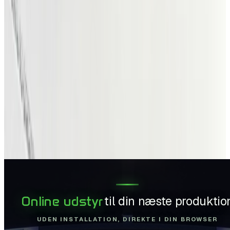
Find nyheder fra musikere i
Danmark
Find nyheder fra danske musikere og få et hurtigt overblik
over, hvad der rører sig i det danske musikmiljø lige nu.
Her vises de seneste opdateringer fra musikere og bands,
der deler nyt om koncerter, udgivelser, projekter og andre
aktiviteter. Du får indblik i, hvad de arbejder på netop nu,
og kan klikke dig videre til deres profiler for at læse mere.
En enkel måde at følge med i dansk musik, direkte fra
musikerne selv.
Vis nyheder
Online udstyr
til din næste produktio
UDEN INSTALLATION, DIREKTE I DIN BROWSER