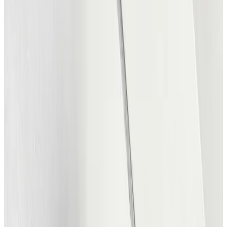
Projektstyring
Huskelister og delt kalender, hold styr på
sætlister, øvere, deadlines og projekter sammen med dit
band og samarbejdspartnere.