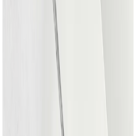
Koncertalarm
Få besked når dine favoritgenrer spiller i
nærheden.