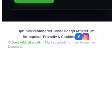
Hjælp
Virksomheder
Online udstyr
Artikler
Om
Betingelser
Privatliv & Cookies
©
DanskeMusikere.dk
• Markedsplads for musikbranchen i
Danmark