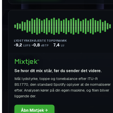
LYDSTYRKE
HØJESTE TOP
DYNAMIK
-9,2
-0,8
7,4
LUFS
dBTP
LU
Mixtjek
™
Se hvor dit mix står, før du sender det videre.
Mål lydstyrke, toppe og tonebalance efter ITU-R
BS.1770, den standard Spotify oplyser at de normaliserer
efter. Analysen kører på din egen maskine, og filen bliver
liggende der.
Åbn Mixtjek