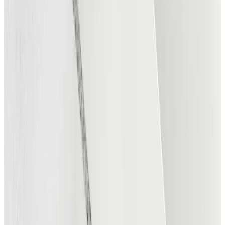
Anmeldelser
Del din oplevelse eller saml anmeldelser fra
dit publikum.