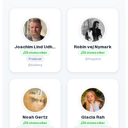
Joachim Lind Udholm Hadberg
Robin vej Nymark
Solomusiker
Solomusiker
Producer
Slagelse
Aalborg
Noah Gertz
Glacia Rah
Solomusiker
Solomusiker