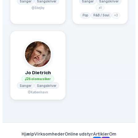
Sanger
Sangskriver
Sanger
Sangskriver
+
1
Skejby
Pop
R&B / Soul
+
3
Jo Dietrich
Solomusiker
Sanger
Sangskriver
København
Hjælp
Virksomheder
Online udstyr
Artikler
Om