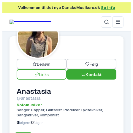
Velkommen til det nye DanskeMusikere.dk
Se info
☰
Bedøm
Følg
Links
Kontakt
Anastasia
@
anastasia
Solomusiker
·
Sanger, Rapper, Guitarist, Producer, Lydtekniker,
Sangskriver, Komponist
0
0
|
følgere
følger