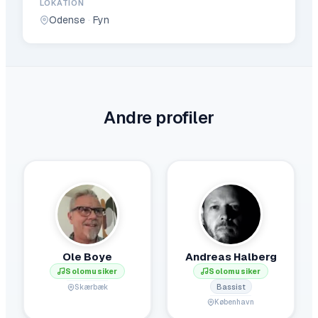
LOKATION
Odense
·
Fyn
Andre profiler
Ole Boye
Andreas Halberg
Solomusiker
Solomusiker
Bassist
Skærbæk
København