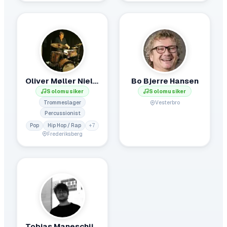
Oliver Møller Nielsen
Bo Bjerre Hansen
Solomusiker
Solomusiker
Trommeslager
Vesterbro
Percussionist
Pop
Hip Hop / Rap
+
7
Frederiksberg
Tobias Maneschijn (Stålwerk)