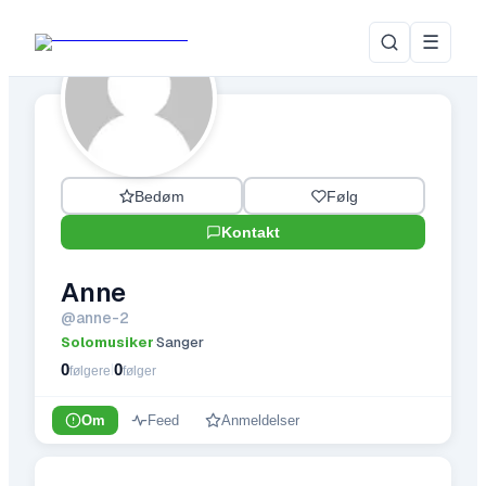
☰
Bedøm
Følg
Kontakt
Anne
@
anne-2
Solomusiker
Sanger
·
0
0
|
følgere
følger
Om
Feed
Anmeldelser