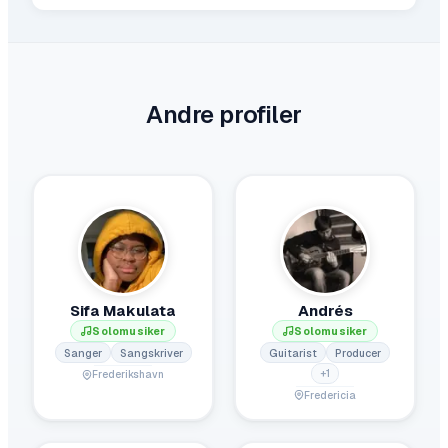
Andre profiler
Sifa Makulata
Andrés
Solomusiker
Solomusiker
Sanger
Sangskriver
Guitarist
Producer
+
1
Frederikshavn
Fredericia