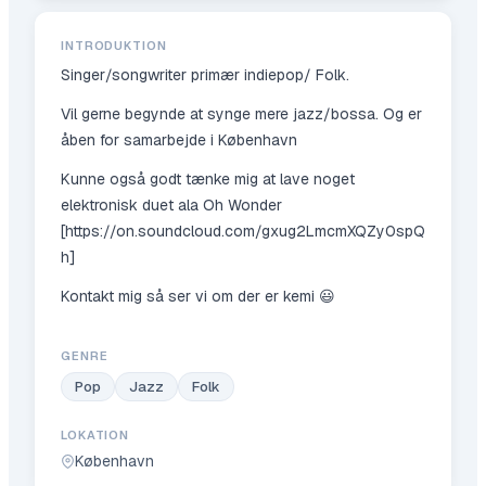
INTRODUKTION
Singer/songwriter primær indiepop/ Folk.
Vil gerne begynde at synge mere jazz/bossa. Og er
åben for samarbejde i København
Kunne også godt tænke mig at lave noget
elektronisk duet ala Oh Wonder
[https://on.soundcloud.com/gxug2LmcmXQZy0spQ
h]
Kontakt mig så ser vi om der er kemi 😃
GENRE
Pop
Jazz
Folk
LOKATION
København