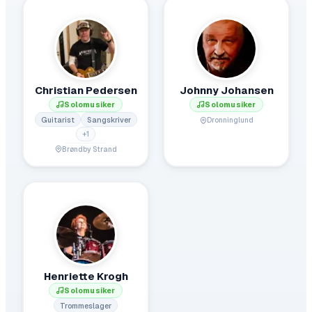
Christian Pedersen
Johnny Johansen
Solomusiker
Solomusiker
Guitarist
Sangskriver
Dronninglund
+
1
Brøndby Strand
Henriette Krogh
Solomusiker
Trommeslager