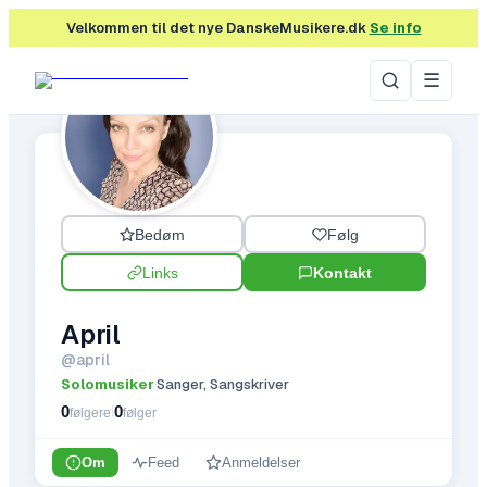
Velkommen til det nye DanskeMusikere.dk
Se info
☰
Bedøm
Følg
Links
Kontakt
April
@
april
Solomusiker
Sanger, Sangskriver
·
0
0
|
følgere
følger
Om
Feed
Anmeldelser