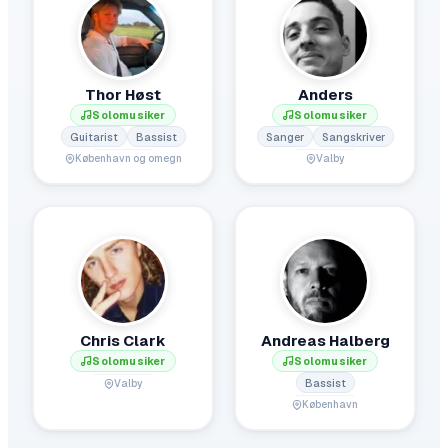
Thor Høst
Anders
Solomusiker
Solomusiker
Guitarist
Bassist
Sanger
Sangskriver
København og omegn
Valby
Chris Clark
Andreas Halberg
Solomusiker
Solomusiker
Bassist
Valby
København