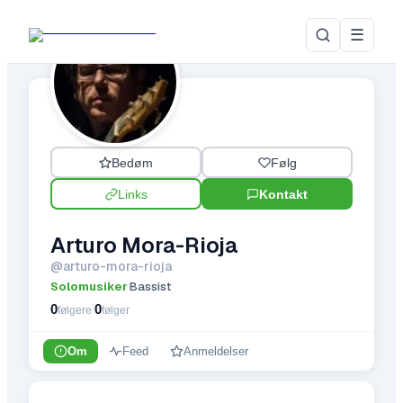
☰
Bedøm
Følg
Links
Kontakt
Arturo Mora-Rioja
@
arturo-mora-rioja
Solomusiker
Bassist
·
0
0
|
følgere
følger
Om
Feed
Anmeldelser