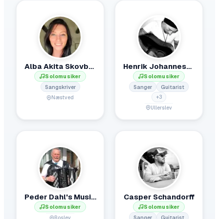
Alba Akita Skovbølle
Henrik Johannessen
Solomusiker
Solomusiker
Sangskriver
Sanger
Guitarist
+
3
Næstved
Ullerslev
Peder Dahl's Musik.
Casper Schandorff
Solomusiker
Solomusiker
Sanger
Guitarist
Roslev