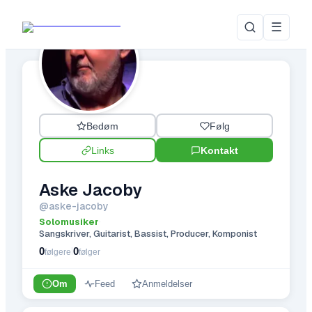
☰
Bedøm
Følg
Links
Kontakt
Aske Jacoby
@
aske-jacoby
Solomusiker
·
Sangskriver, Guitarist, Bassist, Producer, Komponist
0
0
|
følgere
følger
Om
Feed
Anmeldelser