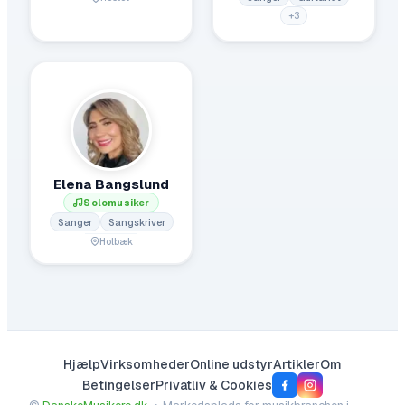
+
3
Elena Bangslund
Solomusiker
Sanger
Sangskriver
Holbæk
Hjælp
Virksomheder
Online udstyr
Artikler
Om
Betingelser
Privatliv & Cookies