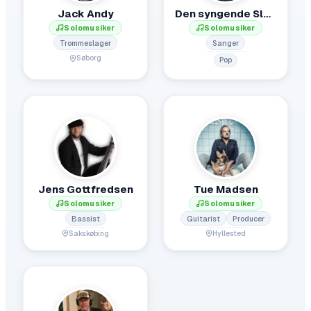
Jack Andy
Den syngende Slamsuger
Solomusiker
Solomusiker
Trommeslager
Sanger
Søborg
Pop
Jens Gottfredsen
Tue Madsen
Solomusiker
Solomusiker
Bassist
Guitarist
Producer
Sakskøbing
Hyllested