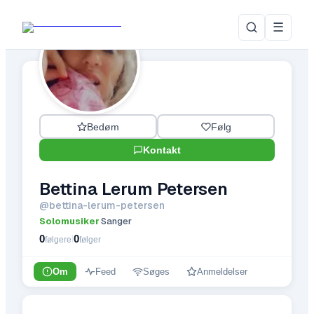
☰
Bedøm
Følg
Kontakt
Bettina Lerum Petersen
@
bettina-lerum-petersen
Solomusiker
Sanger
·
0
0
|
følgere
følger
Om
Feed
Søges
Anmeldelser