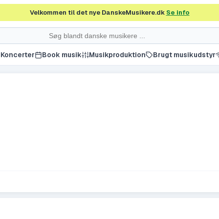
Velkommen til det nye DanskeMusikere.dk
Se info
Koncerter
Book musik
Musikproduktion
Brugt musikudstyr