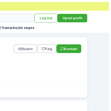
Log ind
Opret profil
Samarbejde søges
Bedøm
Følg
Kontakt