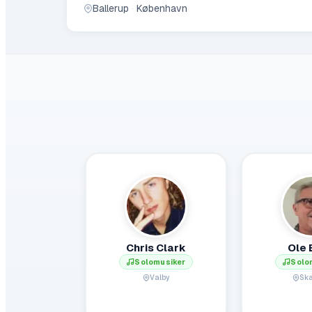
Ballerup
·
København
Chris Clark
Ole 
Solomusiker
Solo
Valby
Sk