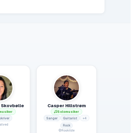
 Skovbølle
Casper Hillstrøm
musiker
Solomusiker
kriver
Sanger
Guitarist
+
4
stved
Rock
Roskilde