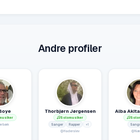
Andre profiler
Boye
Thorbjørn Jørgensen
Alba Akita
musiker
Solomusiker
Solo
Sanger
Rapper
+
1
Sangs
ærbæk
Haderslev
Næ