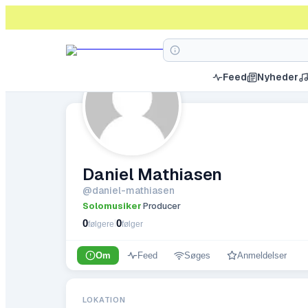
Feed
Nyheder
Daniel Mathiasen
@
daniel-mathiasen
Solomusiker
Producer
·
0
0
|
følgere
følger
Om
Feed
Søges
Anmeldelser
LOKATION