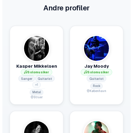
Andre profiler
Kasper Mikkelsen
Jay Moody
Solomusiker
Solomusiker
Sanger
Guitarist
Guitarist
+
1
Rock
København
Metal
Struer