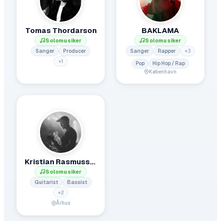
Tomas Thordarson
BAKLAMA
Solomusiker
Solomusiker
Sanger
Producer
Sanger
Rapper
+
3
+
1
Pop
Hip Hop / Rap
København
Kristian Rasmussen
Solomusiker
Guitarist
Bassist
+
2
Århus