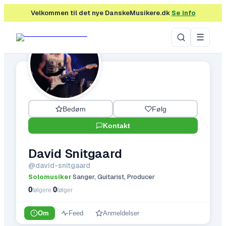
Velkommen til det nye DanskeMusikere.dk
Se info
☰
Bedøm
Følg
Kontakt
David Snitgaard
@
david-snitgaard
Solomusiker
Sanger, Guitarist, Producer
·
0
0
|
følgere
følger
Om
Feed
Anmeldelser