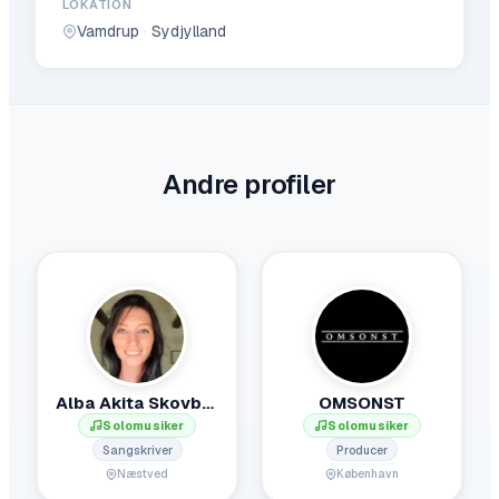
LOKATION
Vamdrup
·
Sydjylland
Andre profiler
Alba Akita Skovbølle
OMSONST
Solomusiker
Solomusiker
Sangskriver
Producer
Næstved
København