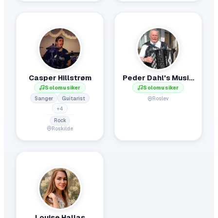
Casper Hillstrøm
Peder Dahl's Musik.
Solomusiker
Solomusiker
Sanger
Guitarist
Roslev
+
4
Rock
Roskilde
Louise Hallas