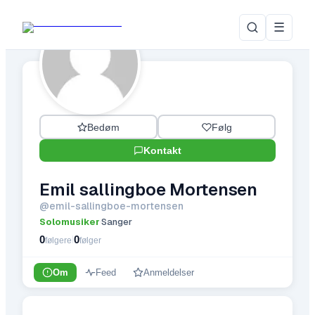
☰
Bedøm
Følg
Kontakt
Emil sallingboe Mortensen
@
emil-sallingboe-mortensen
Solomusiker
Sanger
·
0
0
|
følgere
følger
Om
Feed
Anmeldelser