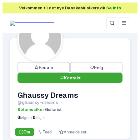
Velkommen til det nye DanskeMusikere.dk
Se info
☰
Bedøm
Følg
Kontakt
Ghaussy Dreams
@
ghaussy-dreams
Solomusiker
Guitarist
·
0
0
|
følgere
følger
Om
Feed
Anmeldelser