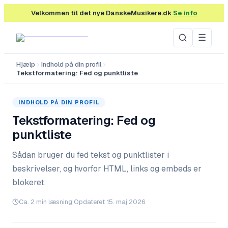
Velkommen til det nye DanskeMusikere.dk
Se info
☰
Hjælp
Indhold på din profil
Tekstformatering: Fed og punktliste
INDHOLD PÅ DIN PROFIL
Tekstformatering: Fed og
punktliste
Sådan bruger du fed tekst og punktlister i
beskrivelser, og hvorfor HTML, links og embeds er
blokeret.
Ca.
2
min læsning
·
Opdateret
15. maj 2026