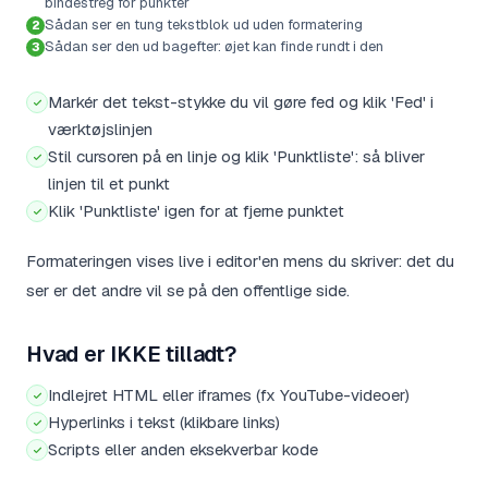
bindestreg for punkter
Sådan ser en tung tekstblok ud uden formatering
2
Sådan ser den ud bagefter: øjet kan finde rundt i den
3
Markér det tekst-stykke du vil gøre fed og klik 'Fed' i
værktøjslinjen
Stil cursoren på en linje og klik 'Punktliste': så bliver
linjen til et punkt
Klik 'Punktliste' igen for at fjerne punktet
Formateringen vises live i editor'en mens du skriver: det du
ser er det andre vil se på den offentlige side.
Hvad er IKKE tilladt?
Indlejret HTML eller iframes (fx YouTube-videoer)
Hyperlinks i tekst (klikbare links)
Scripts eller anden eksekverbar kode