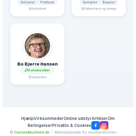
Guitarist
Producer
Guitarist
Bassist
Hyllested
København og omegn
Bo Bjerre Hansen
Solomusiker
Vesterbro
Hjælp
Virksomheder
Online udstyr
Artikler
Om
Betingelser
Privatliv & Cookies
©
DanskeMusikere.dk
• Markedsplads for musikbranchen i