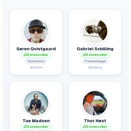
Søren Qvistgaard
Gabriel Schilling
Solomusiker
Solomusiker
Saxofonist
Trommeslager
Varde
Esbjerg
Tue Madsen
Thor Høst
Solomusiker
Solomusiker