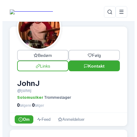
☰
Bedøm
Følg
Links
Kontakt
JohnJ
@
johnj
Solomusiker
Trommeslager
·
0
0
|
følgere
følger
Om
Feed
Anmeldelser