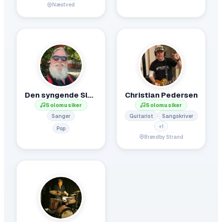
Næstved
Den syngende Slamsuger
Christian Pedersen
Solomusiker
Solomusiker
Sanger
Guitarist
Sangskriver
+
1
Pop
Brøndby Strand