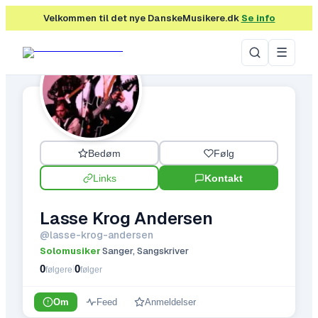
Velkommen til det nye DanskeMusikere.dk
Se info
☰
Bedøm
Følg
Links
Kontakt
Lasse Krog Andersen
@
lasse-krog-andersen
Solomusiker
Sanger, Sangskriver
·
0
0
|
følgere
følger
Om
Feed
Anmeldelser