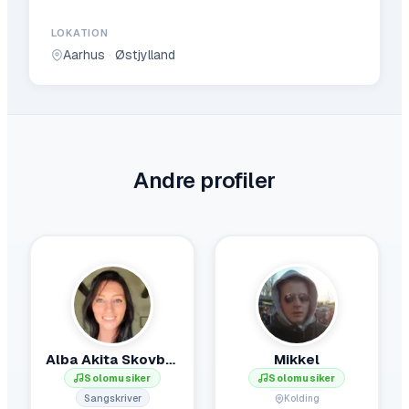
LOKATION
Aarhus
·
Østjylland
Andre profiler
Alba Akita Skovbølle
Mikkel
Solomusiker
Solomusiker
Sangskriver
Kolding