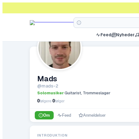
Feed
Nyheder
Mads
@
mads-2
Solomusiker
Guitarist, Trommeslager
·
0
0
|
følgere
følger
Om
Feed
Anmeldelser
INTRODUKTION