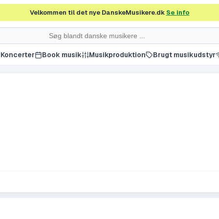
Velkommen til det nye DanskeMusikere.dk
Se info
Koncerter
Book musik
Musikproduktion
Brugt musikudstyr