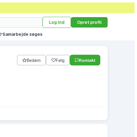
Log ind
Opret profil
Samarbejde søges
Bedøm
Følg
Kontakt