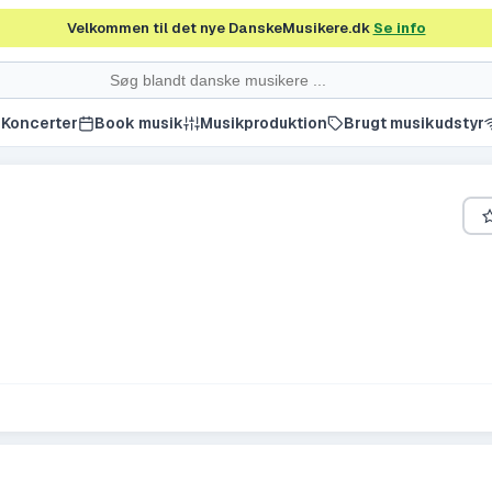
Velkommen til det nye DanskeMusikere.dk
Se info
Koncerter
Book musik
Musikproduktion
Brugt musikudstyr