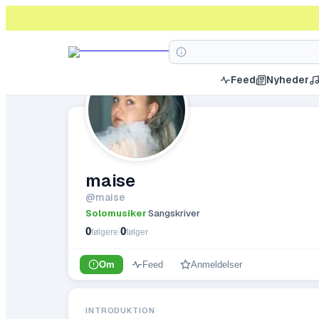
Feed
Nyheder
maise
@
maise
Solomusiker
Sangskriver
·
0
0
|
følgere
følger
Om
Feed
Anmeldelser
INTRODUKTION