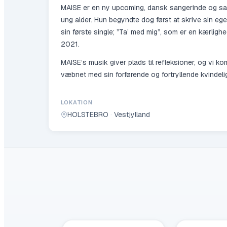
MAISE er en ny upcoming, dansk sangerinde og san
ung alder. Hun begyndte dog først at skrive sin e
sin første single; ”Ta’ med mig”, som er en kærlig
2021.
MAISE’s musik giver plads til refleksioner, og vi 
væbnet med sin forførende og fortryllende kvindeli
LOKATION
HOLSTEBRO
·
Vestjylland