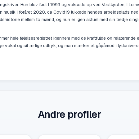
gskriver. Hun blev født I 1993 og voksede op ved Vestkysten, I Lemv
gen musik I foråret 2020, da Covid19 lukkede hendes arbejdsplads ned 
hedshistorie mellem to mænd, og hun er igen aktuel med sin tredje si
kommer hele følelsesregistret igennem med de kraftfulde og relaterend
ge vokal og sit ærlige udtryk, og man mærker et gåpåmod i lydunivers
Andre profiler