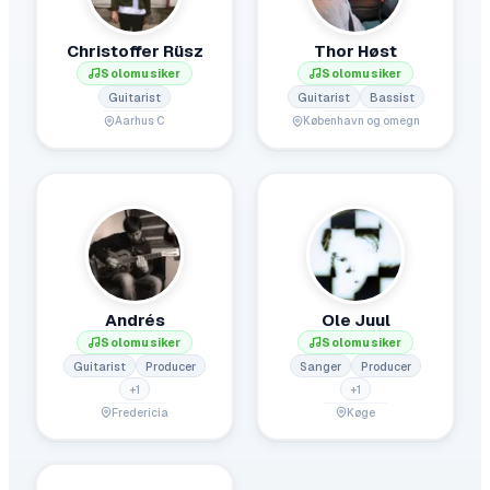
Christoffer Rüsz
Thor Høst
Solomusiker
Solomusiker
Guitarist
Guitarist
Bassist
Aarhus C
København og omegn
Andrés
Ole Juul
Solomusiker
Solomusiker
Guitarist
Producer
Sanger
Producer
+
1
+
1
Fredericia
Køge