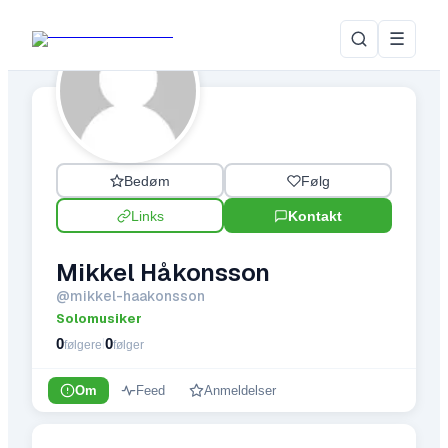
☰
Bedøm
Følg
Links
Kontakt
Mikkel Håkonsson
@
mikkel-haakonsson
Solomusiker
0
0
|
følgere
følger
Om
Feed
Anmeldelser