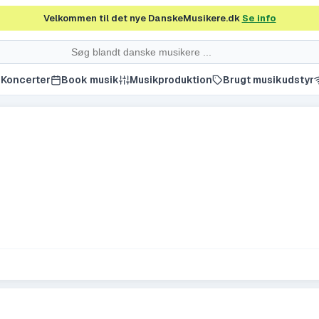
Velkommen til det nye DanskeMusikere.dk
Se info
Koncerter
Book musik
Musikproduktion
Brugt musikudstyr