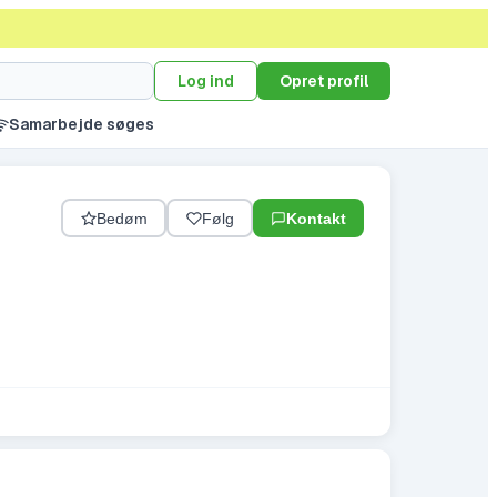
Log ind
Opret profil
Samarbejde søges
Bedøm
Følg
Kontakt