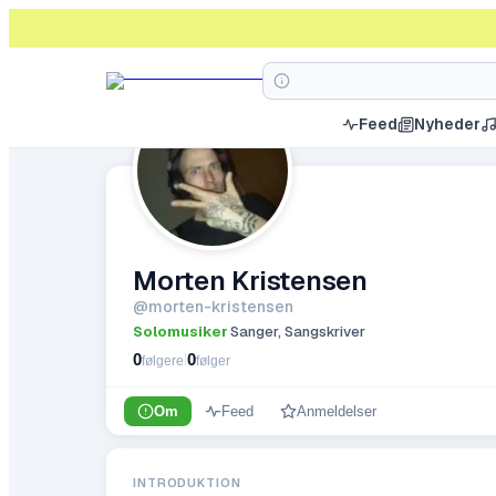
Feed
Nyheder
Morten Kristensen
@
morten-kristensen
Solomusiker
Sanger, Sangskriver
·
0
0
|
følgere
følger
Om
Feed
Anmeldelser
INTRODUKTION