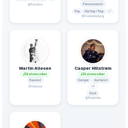
Percussionist
Randers
Pop
Hip Hop / Rap
+
7
Frederiksberg
Martin Allesen
Casper Hillstrøm
Solomusiker
Solomusiker
Bassist
Sanger
Guitarist
+
4
Odense
Rock
Roskilde