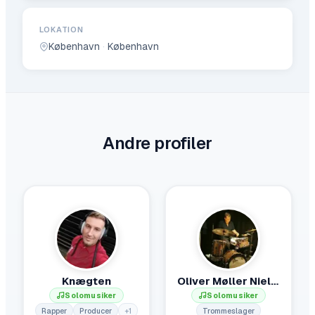
LOKATION
København
·
København
Andre profiler
Knægten
Oliver Møller Nielsen
Solomusiker
Solomusiker
Rapper
Producer
+
1
Trommeslager