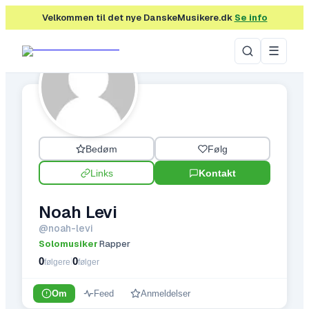
Velkommen til det nye DanskeMusikere.dk
Se info
☰
Bedøm
Følg
Links
Kontakt
Noah Levi
@
noah-levi
Solomusiker
Rapper
·
0
0
|
følgere
følger
Om
Feed
Anmeldelser