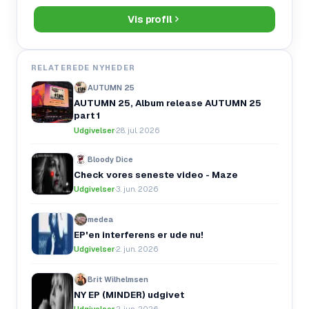
Vis profil
RELATEREDE NYHEDER
AUTUMN 25
AUTUMN 25, Album release AUTUMN 25
part 1
Udgivelser
·
28. jul. 2026
Bloody Dice
Check vores seneste video - Maze
Udgivelser
·
3. jun. 2026
medea
EP'en interferens er ude nu!
Udgivelser
·
2. jun. 2026
Brit Wilhelmsen
NY EP (MINDER) udgivet