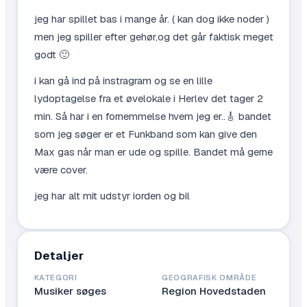
jeg har spillet bas i mange år. ( kan dog ikke noder )
men jeg spiller efter gehør,og det går faktisk meget
godt 🙂
i kan gå ind på instragram og se en lille
lydoptagelse fra et øvelokale i Herlev det tager 2
min. Så har i en fornemmelse hvem jeg er..🎸 bandet
som jeg søger er et Funkband som kan give den
Max gas når man er ude og spille. Bandet må gerne
være cover.
jeg har alt mit udstyr iorden og bil
Detaljer
KATEGORI
GEOGRAFISK OMRÅDE
Musiker søges
Region Hovedstaden