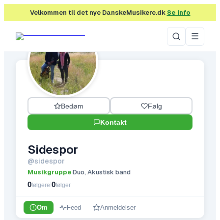
Velkommen til det nye DanskeMusikere.dk
Se info
☰
Bedøm
Følg
Kontakt
Sidespor
@
sidespor
Musikgruppe
Duo, Akustisk band
·
0
0
|
følgere
følger
Om
Feed
Anmeldelser