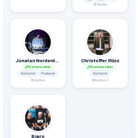
Tønder
Jonatan Nordentoft de Regt
Christoffer Rüsz
Solomusiker
Solomusiker
Guitarist
Producer
Guitarist
Aarhus
Aarhus C
Bjørn