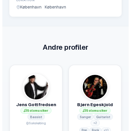
LOKATION
København
·
København
Andre profiler
Jens Gottfredsen
Bjørn Egeskjold
Solomusiker
Solomusiker
Bassist
Sanger
Guitarist
+
2
Sakskøbing
Pop
Rock
+
10