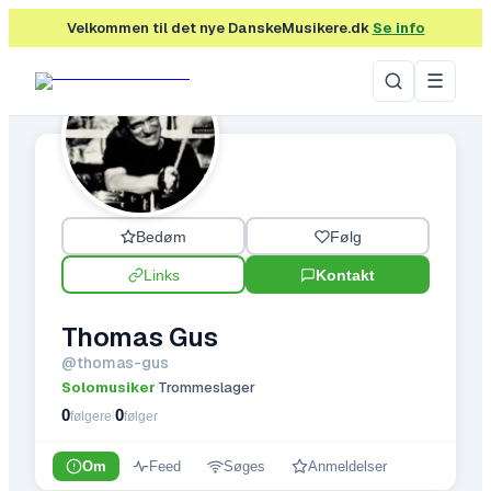
Velkommen til det nye DanskeMusikere.dk
Se info
☰
Bedøm
Følg
Links
Kontakt
Thomas Gus
@
thomas-gus
Solomusiker
Trommeslager
·
0
0
|
følgere
følger
Om
Feed
Søges
Anmeldelser