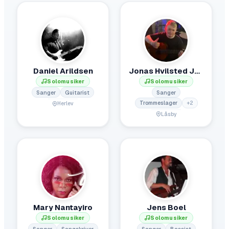
Daniel Arildsen
Jonas Hvilsted Johansen
Solomusiker
Solomusiker
Sanger
Guitarist
Sanger
Trommeslager
+
2
Herlev
Låsby
Mary Nantayiro
Jens Boel
Solomusiker
Solomusiker
Sanger
Sangskriver
Sanger
Bassist