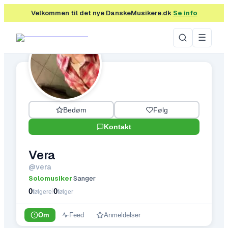
Velkommen til det nye DanskeMusikere.dk
Se info
☰
Bedøm
Følg
Kontakt
Vera
@
vera
Solomusiker
Sanger
·
0
0
|
følgere
følger
Om
Feed
Anmeldelser