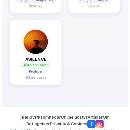
Søborg
Skive
ASILENCE
Solomusiker
Producer
Espergærde
Hjælp
Virksomheder
Online udstyr
Artikler
Om
Betingelser
Privatliv & Cookies