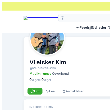
Feed
Nyheder
Vi elsker Kim
@
vi-elsker-kim
Musikgruppe
Coverband
·
0
0
|
følgere
følger
Om
Feed
Anmeldelser
INTRODUKTION