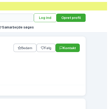
Log ind
Opret profil
Samarbejde søges
Bedøm
Følg
Kontakt