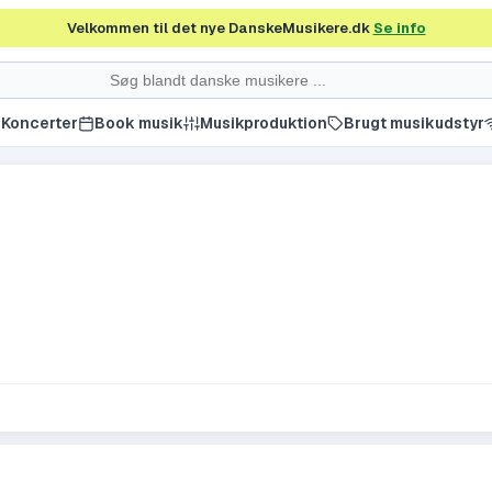
Velkommen til det nye DanskeMusikere.dk
Se info
Koncerter
Book musik
Musikproduktion
Brugt musikudstyr