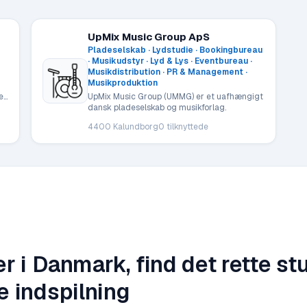
UpMix Music Group ApS
Pladeselskab · Lydstudie · Bookingbureau
· Musikudstyr · Lyd & Lys · Eventbureau ·
Musikdistribution · PR & Management ·
Musikproduktion
et
UpMix Music Group (UMMG) er et uafhængigt
dansk pladeselskab og musikforlag.
4400 Kalundborg
0
tilknyttede
r i Danmark, find det rette stu
e indspilning