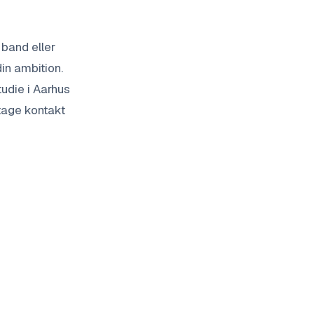
 band eller
din ambition.
tudie i Aarhus
 tage kontakt