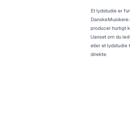
Et lydstudie er f
DanskeMusikere.dk
producer hurtigt k
Uanset om du leder
eller et lydstudi
direkte.