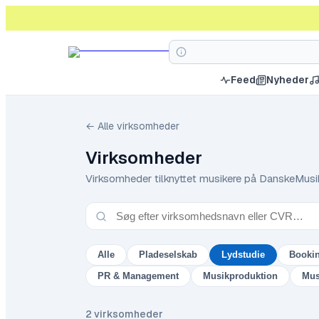
Feed
Nyheder
← Alle virksomheder
Virksomheder
Virksomheder tilknyttet musikere på DanskeMusi
Alle
Pladeselskab
Lydstudie
Booki
PR & Management
Musikproduktion
Mus
2
virksomheder