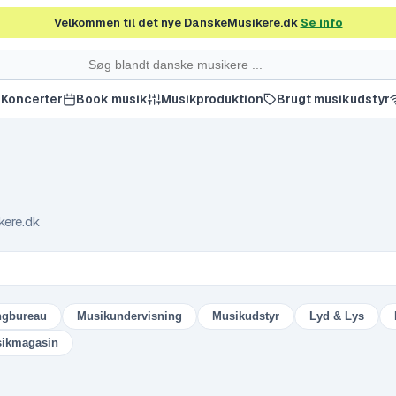
Velkommen til det nye DanskeMusikere.dk
Se info
Koncerter
Book musik
Musikproduktion
Brugt musikudstyr
kere.dk
ngbureau
Musikundervisning
Musikudstyr
Lyd & Lys
ikmagasin