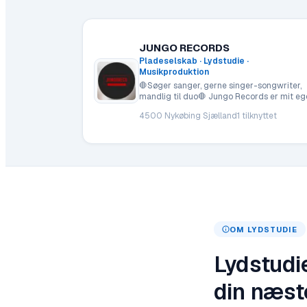
JUNGO RECORDS
Pladeselskab · Lydstudie ·
Musikproduktion
🛑Søger sanger, gerne singer-songwriter,
mandlig til duo🛑 Jungo Records er mit eg
(Louise Hallas) lille pladeselskab.
4500 Nykøbing Sjælland
1
tilknyttet
OM
LYDSTUDIE
Lydstudie
din næst