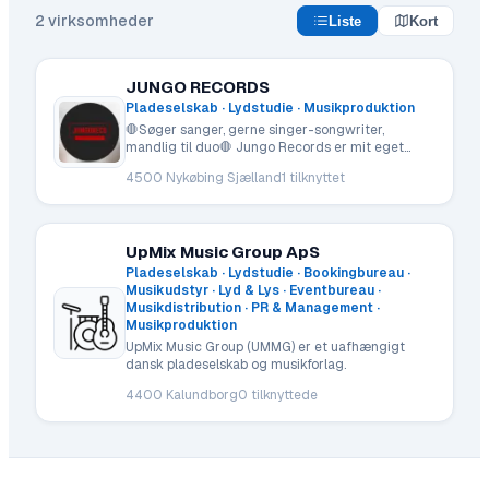
2
virksomheder
Liste
Kort
JUNGO RECORDS
Pladeselskab · Lydstudie · Musikproduktion
🛑Søger sanger, gerne singer-songwriter,
mandlig til duo🛑 Jungo Records er mit eget
(Louise Hallas) lille pladeselskab.
4500 Nykøbing Sjælland
1
tilknyttet
UpMix Music Group ApS
Pladeselskab · Lydstudie · Bookingbureau ·
Musikudstyr · Lyd & Lys · Eventbureau ·
Musikdistribution · PR & Management ·
Musikproduktion
UpMix Music Group (UMMG) er et uafhængigt
dansk pladeselskab og musikforlag.
4400 Kalundborg
0
tilknyttede