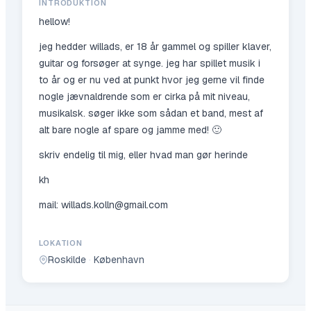
INTRODUKTION
hellow!
jeg hedder willads, er 18 år gammel og spiller klaver,
guitar og forsøger at synge. jeg har spillet musik i
to år og er nu ved at punkt hvor jeg gerne vil finde
nogle jævnaldrende som er cirka på mit niveau,
musikalsk. søger ikke som sådan et band, mest af
alt bare nogle af spare og jamme med! 🙂
skriv endelig til mig, eller hvad man gør herinde
kh
mail: willads.kolln@gmail.com
LOKATION
Roskilde
·
København