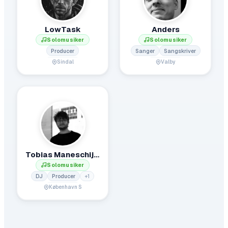
LowTask
Anders
Solomusiker
Solomusiker
Producer
Sanger
Sangskriver
Sindal
Valby
Tobias Maneschijn (Stålwerk)
Solomusiker
DJ
Producer
+
1
København S