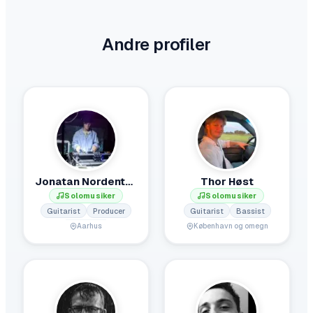
Andre profiler
Jonatan Nordentoft de Regt
Thor Høst
Solomusiker
Solomusiker
Guitarist
Producer
Guitarist
Bassist
Aarhus
København og omegn