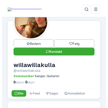
☰
Bedøm
Følg
Kontakt
willawillakulla
@
willawillakulla
Solomusiker
Sanger, Guitarist
·
0
0
|
følgere
følger
Om
Feed
Søges
Anmeldelser