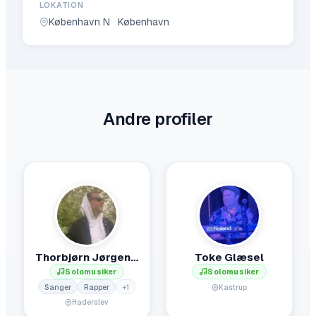
LOKATION
København N
·
København
Andre profiler
Thorbjørn Jørgensen
Toke Glæsel
Solomusiker
Solomusiker
Sanger
Rapper
+
1
Kastrup
Haderslev