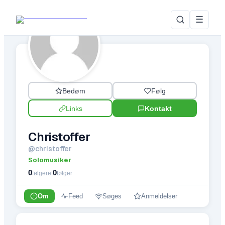
☰
Bedøm
Følg
Links
Kontakt
Christoffer
@
christoffer
Solomusiker
0
0
|
følgere
følger
Om
Feed
Søges
Anmeldelser