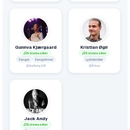
Gunnva Kjærgaard
Kristian Øgir
Solomusiker
Solomusiker
Sanger
Sangskriver
Lydtekniker
Aalborg SØ
Århus
Jack Andy
Solomusiker