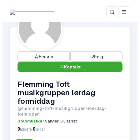
☰
Bedøm
Følg
Kontakt
Flemming Toft
musikgruppen lørdag
formiddag
@
flemming-toft-musikgruppen-loerdag-
formiddag
Solomusiker
Sanger, Guitarist
·
0
0
|
følgere
følger