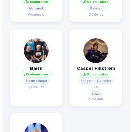
Solomusiker
Solomusiker
Guitarist
Bassist
Aarhus C
Odense
Bjørn
Casper Hillstrøm
Solomusiker
Solomusiker
Trommeslager
Sanger
Guitarist
+
4
Roskilde
Rock
Roskilde