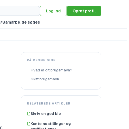
Log ind
Opret profil
Samarbejde søges
PÅ DENNE SIDE
Hvad er dit brugernavn?
Skift brugernavn
RELATEREDE ARTIKLER
Skriv en god bio
Kontoindstillinger og
',
notifikationer