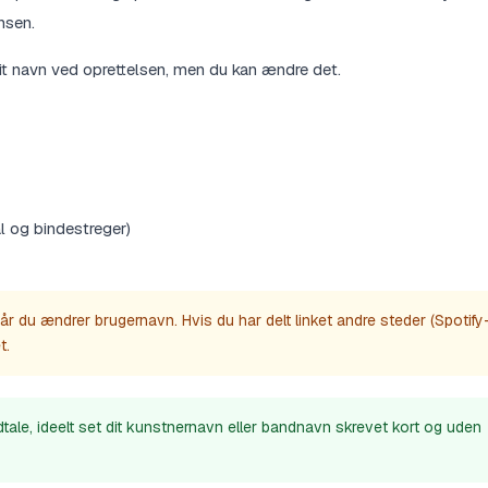
nsen.
dit navn ved oprettelsen, men du kan ændre det.
l og bindestreger)
r du ændrer brugernavn. Hvis du har delt linket andre steder (Spotify
t.
tale, ideelt set dit kunstnernavn eller bandnavn skrevet kort og uden