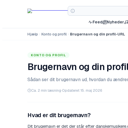
Feed
Nyheder
Hjælp
Konto og profil
Brugernavn og din profil-URL
KONTO OG PROFIL
Brugernavn og din profi
Sådan ser dit brugernavn ud, hvordan du ændrer d
Ca.
2
min læsning
·
Opdateret
15. maj 2026
Hvad er dit brugernavn?
Dit brugernavn er det der står efter danskemusikere.d