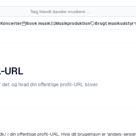
Koncerter
Book musik
Musikproduktion
Brugt musikudstyr
l-URL
et, og hvad din offentlige profil-URL bliver.
k/ i din offentlige profil-URL. Hvis dit brugernavn er 'anders-jensen