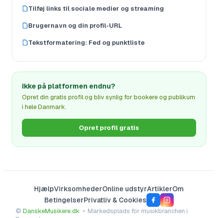
Tilføj links til sociale medier og streaming
Brugernavn og din profil-URL
Tekstformatering: Fed og punktliste
Ikke på platformen endnu?
Opret din gratis profil og bliv synlig for bookere og publikum
i hele Danmark.
Opret profil gratis
Hjælp
Virksomheder
Online udstyr
Artikler
Om
Betingelser
Privatliv & Cookies
©
DanskeMusikere.dk
• Markedsplads for musikbranchen i