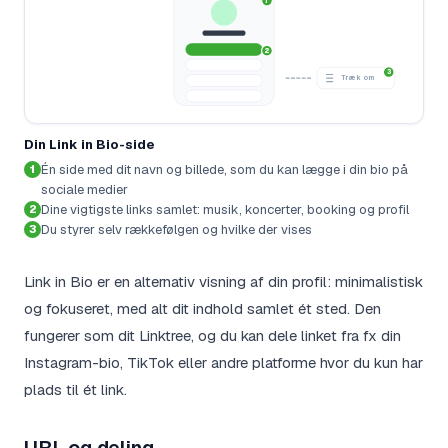
1
2
3
Træk om
Din Link in Bio-side
Én side med dit navn og billede, som du kan lægge i din bio på
1
sociale medier
Dine vigtigste links samlet: musik, koncerter, booking og profil
2
Du styrer selv rækkefølgen og hvilke der vises
3
Link in Bio er en alternativ visning af din profil: minimalistisk
og fokuseret, med alt dit indhold samlet ét sted. Den
fungerer som dit Linktree, og du kan dele linket fra fx din
Instagram-bio, TikTok eller andre platforme hvor du kun har
plads til ét link.
URL og deling