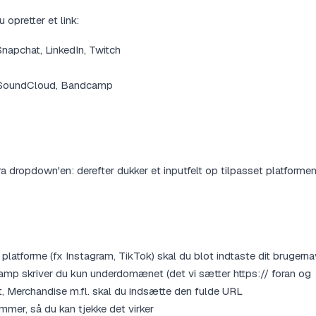
 opretter et link:
Snapchat, LinkedIn, Twitch
l, SoundCloud, Bandcamp
 fra dropdown'en: derefter dukker et inputfelt op tilpasset platformen
 platforme (fx Instagram, TikTok) skal du blot indtaste dit brugerna
mp skriver du kun underdomænet (det vi sætter https:// foran og
, Merchandise m.fl. skal du indsætte den fulde URL
mmer, så du kan tjekke det virker