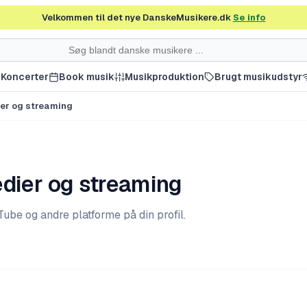
Velkommen til det nye DanskeMusikere.dk
Se info
Koncerter
Book musik
Musikproduktion
Brugt musikudstyr
dier og streaming
medier og streaming
uTube og andre platforme på din profil.