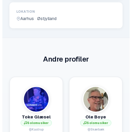
LOKATION
Aarhus
·
Østjylland
Andre profiler
Toke Glæsel
Ole Boye
Solomusiker
Solomusiker
Kastrup
Skærbæk