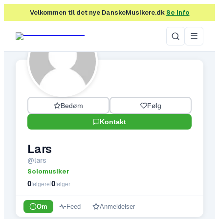
Velkommen til det nye DanskeMusikere.dk
Se info
☰
Bedøm
Følg
Kontakt
Lars
@
lars
Solomusiker
0
0
|
følgere
følger
Om
Feed
Anmeldelser