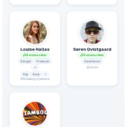
Louise Hallas
Søren Qvistgaard
Solomusiker
Solomusiker
Sanger
Producer
Saxofonist
+
2
Varde
Pop
Rock
+
1
Nykøbing Sjælland