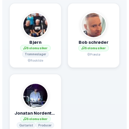
Bjørn
Bob schrøder
Solomusiker
Solomusiker
Trommeslager
Præstø
Roskilde
Jonatan Nordentoft de Regt
Solomusiker
Guitarist
Producer