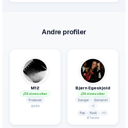
Andre profiler
M12
Bjørn Egeskjold
Solomusiker
Solomusiker
Producer
Sanger
Guitarist
+
2
KBH
Pop
Rock
+
10
Tønder