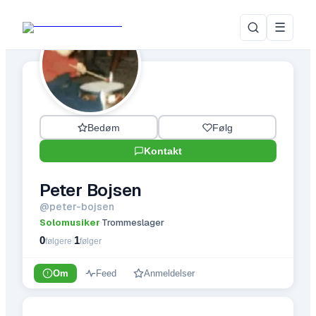
☰
Bedøm
Følg
Kontakt
Peter Bojsen
@
peter-bojsen
Solomusiker
Trommeslager
·
0
1
|
følgere
følger
Om
Feed
Anmeldelser