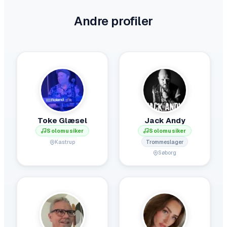
Andre profiler
Toke Glæsel
Jack Andy
Solomusiker
Solomusiker
Trommeslager
Kastrup
Søborg