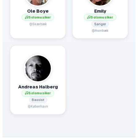
Ole Boye
Emily
Solomusiker
Solomusiker
Sanger
Skærbæk
Hornbæk
Andreas Halberg
Solomusiker
Bassist
København