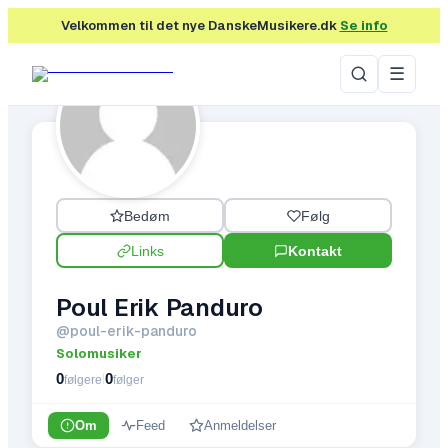
Velkommen til det nye DanskeMusikere.dk
Se info
☰
Bedøm
Følg
Links
Kontakt
Poul Erik Panduro
@
poul-erik-panduro
Solomusiker
0
0
|
følgere
følger
Om
Feed
Anmeldelser