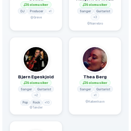
Solomusiker
Solomusiker
DJ
Producer
+
1
Sanger
Guitarist
+
3
Greve
Nørrebro
Bjørn Egeskjold
Thea Berg
Solomusiker
Solomusiker
Sanger
Guitarist
Sanger
Guitarist
+
2
+
1
København
Pop
Rock
+
10
Tønder