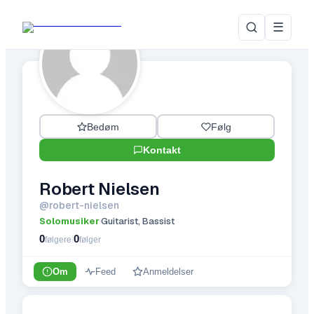
☰
Bedøm
Følg
Kontakt
Robert Nielsen
@
robert-nielsen
Solomusiker
Guitarist, Bassist
·
0
0
|
følgere
følger
Om
Feed
Anmeldelser