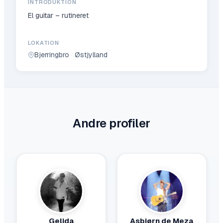
INTRODUKTION
El guitar – rutineret
LOKATION
Bjerringbro
·
Østjylland
Andre profiler
Gelida
Asbjørn de Meza