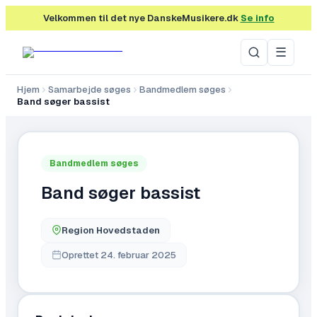
Velkommen til det nye DanskeMusikere.dk
Se info
☰
Hjem
Samarbejde søges
Bandmedlem søges
Band søger bassist
Bandmedlem søges
Band søger bassist
Region Hovedstaden
Oprettet
24. februar 2025