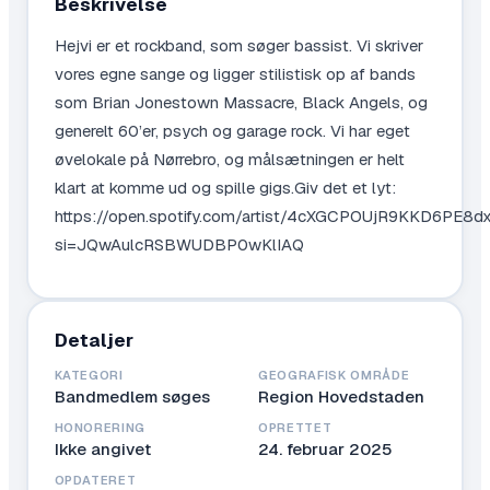
Beskrivelse
Hejvi er et rockband, som søger bassist. Vi skriver
vores egne sange og ligger stilistisk op af bands
som Brian Jonestown Massacre, Black Angels, og
generelt 60’er, psych og garage rock. Vi har eget
øvelokale på Nørrebro, og målsætningen er helt
klart at komme ud og spille gigs.Giv det et lyt:
https://open.spotify.com/artist/4cXGCPOUjR9KKD6PE8d
si=JQwAulcRSBWUDBP0wKlIAQ
Detaljer
KATEGORI
GEOGRAFISK OMRÅDE
Bandmedlem søges
Region Hovedstaden
HONORERING
OPRETTET
Ikke angivet
24. februar 2025
OPDATERET