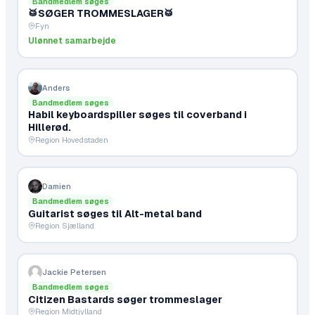
Bandmedlem søges
🥁SØGER TROMMESLAGER🥁
Fyn
Ulønnet samarbejde
Anders
Bandmedlem søges
Habil keyboardspiller søges til coverband i
Hillerød.
Region Hovedstaden
Damien
Bandmedlem søges
Guitarist søges til Alt-metal band
Region Sjælland
Jackie Petersen
Bandmedlem søges
Citizen Bastards søger trommeslager
Region Midtjylland