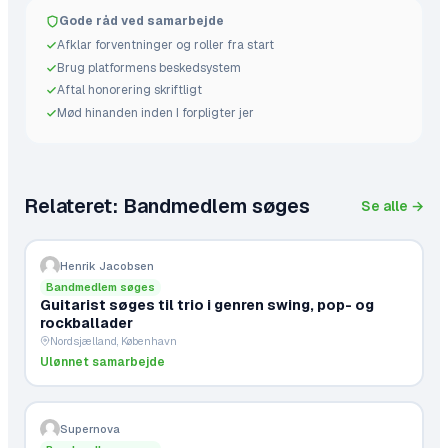
Gode råd ved samarbejde
Afklar forventninger og roller fra start
Brug platformens beskedsystem
Aftal honorering skriftligt
Mød hinanden inden I forpligter jer
Relateret:
Bandmedlem søges
Se alle →
Henrik Jacobsen
Bandmedlem søges
Guitarist søges til trio i genren swing, pop- og
rockballader
Nordsjælland, København
Ulønnet samarbejde
Supernova