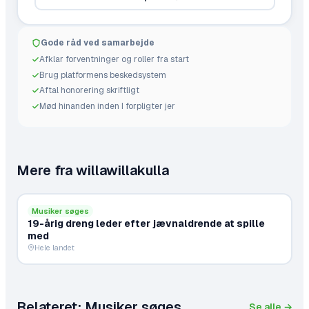
Gode råd ved samarbejde
Afklar forventninger og roller fra start
Brug platformens beskedsystem
Aftal honorering skriftligt
Mød hinanden inden I forpligter jer
Mere fra
willawillakulla
Musiker søges
19-årig dreng leder efter jævnaldrende at spille
med
Hele landet
Relateret:
Musiker søges
Se alle →