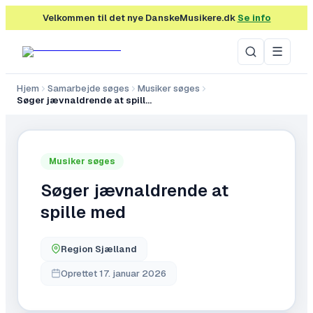
Velkommen til det nye DanskeMusikere.dk
Se info
☰
Hjem
Samarbejde søges
Musiker søges
Søger jævnaldrende at spille med
Musiker søges
Søger jævnaldrende at
spille med
Region Sjælland
Oprettet
17. januar 2026