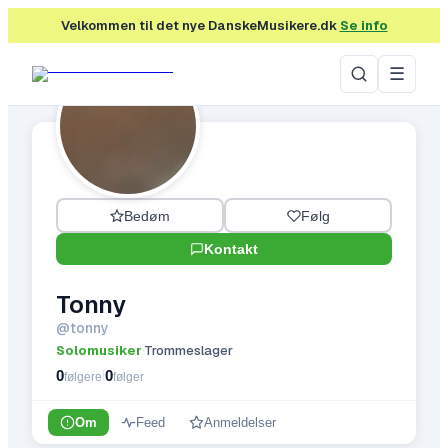
Velkommen til det nye DanskeMusikere.dk
Se info
☰
Bedøm
Følg
Kontakt
Tonny
@
tonny
Solomusiker
Trommeslager
·
0
0
|
følgere
følger
Om
Feed
Anmeldelser