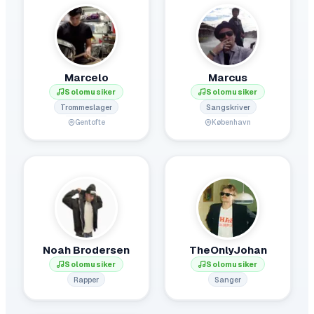
Marcelo
Marcus
Solomusiker
Solomusiker
Trommeslager
Sangskriver
Gentofte
København
Noah Brodersen
TheOnlyJohan
Solomusiker
Solomusiker
Rapper
Sanger