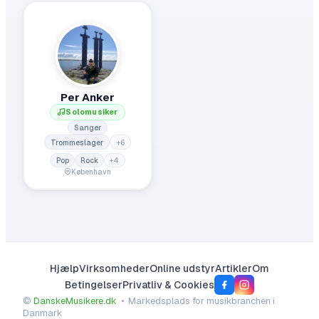
Per Anker
Solomusiker
Sanger
Trommeslager
+
6
Pop
Rock
+
4
København
Hjælp
Virksomheder
Online udstyr
Artikler
Om
Betingelser
Privatliv & Cookies
©
DanskeMusikere.dk
• Markedsplads for musikbranchen i
Danmark