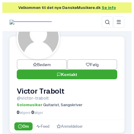
Velkommen til det nye DanskeMusikere.dk
Se info
☰
Bedøm
Følg
Kontakt
Victor Trabolt
@
victor-trabolt
Solomusiker
Guitarist, Sangskriver
·
0
0
|
følgere
følger
Om
Feed
Anmeldelser