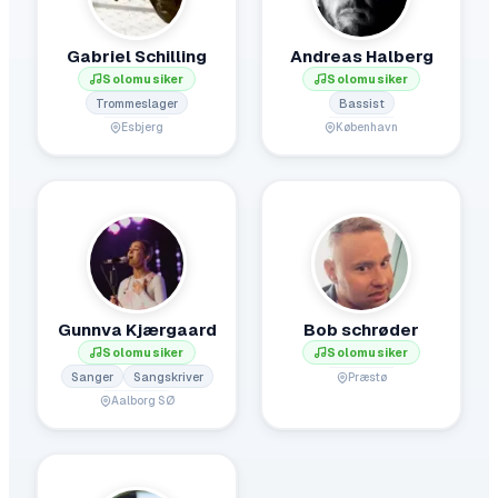
Gabriel Schilling
Andreas Halberg
Solomusiker
Solomusiker
Trommeslager
Bassist
Esbjerg
København
Gunnva Kjærgaard
Bob schrøder
Solomusiker
Solomusiker
Sanger
Sangskriver
Præstø
Aalborg SØ