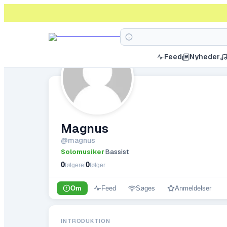
Feed
Nyheder
Magnus
@
magnus
Solomusiker
Bassist
·
0
0
|
følgere
følger
Om
Feed
Søges
Anmeldelser
INTRODUKTION