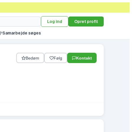
Log ind
Opret profil
Samarbejde søges
Bedøm
Følg
Kontakt