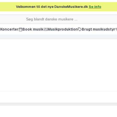
Velkommen til det nye DanskeMusikere.dk
Se info
Koncerter
Book musik
Musikproduktion
Brugt musikudstyr