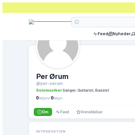
Feed
Nyheder
Per Ørum
@
per-oerum
Solomusiker
Sanger, Guitarist, Bassist
·
0
0
|
følgere
følger
Om
Feed
Anmeldelser
INTRODUKTION