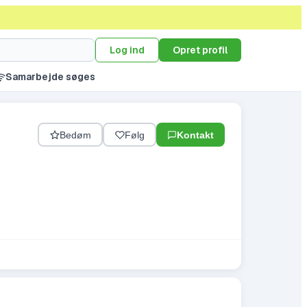
Log ind
Opret profil
Samarbejde søges
Bedøm
Følg
Kontakt