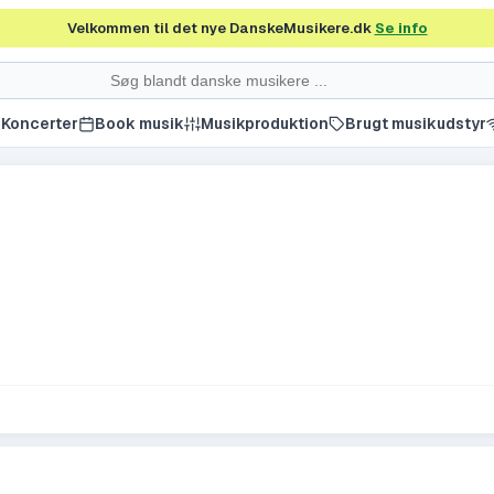
Velkommen til det nye DanskeMusikere.dk
Se info
Koncerter
Book musik
Musikproduktion
Brugt musikudstyr