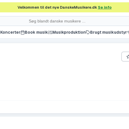
Velkommen til det nye DanskeMusikere.dk
Se info
Koncerter
Book musik
Musikproduktion
Brugt musikudstyr