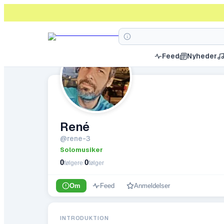
Feed
Nyheder
René
@
rene-3
Solomusiker
0
0
|
følgere
følger
Om
Feed
Anmeldelser
INTRODUKTION