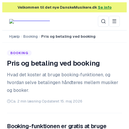
Velkommen til det nye DanskeMusikere.dk
Se info
☰
Hjælp
Booking
Pris og betaling ved booking
BOOKING
Pris og betaling ved booking
Hvad det koster at bruge booking-funktionen, og
hvordan selve betalingen håndteres mellem musiker
og booker.
Ca.
2
min læsning
·
Opdateret
15. maj 2026
Booking-funktionen er gratis at bruge